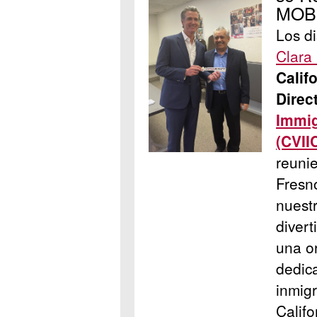
MOBI
Los d
Clara 
Calif
Direc
Immig
(CVII
reunie
Fresno
nuest
divert
una or
dedic
inmigr
Califo