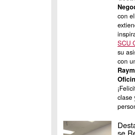
Nego
con e
extie
inspir
SCU Of
su asi
con u
Raymo
Ofici
¡Felic
clase
perso
Dest
se R