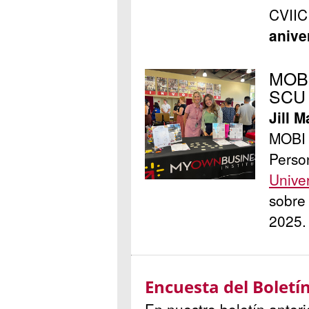
CVIIC
anive
MOBI
SCU
Jill M
MOBI 
Perso
Univer
sobre
2025.
Encuesta del Boletí