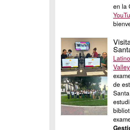
en la
YouT
bienve
Visi
Santa
Latin
Valle
exame
de es
Santa
estudi
biblio
exame
Gesti