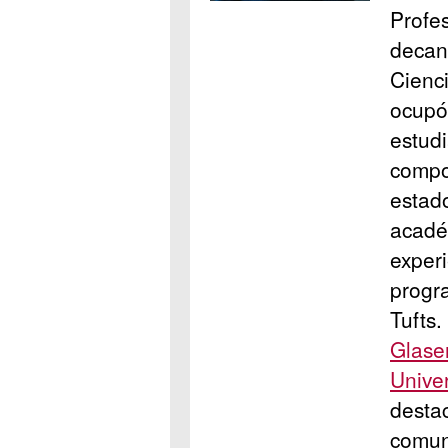
Profes
decan
Cienci
ocupó
estudi
compo
estad
acadé
experi
progra
Tufts.
Glase
Unive
destac
comun