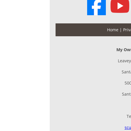
Home
| Priv
My Own
Leavey
Sant
500
Sant
Te
sc